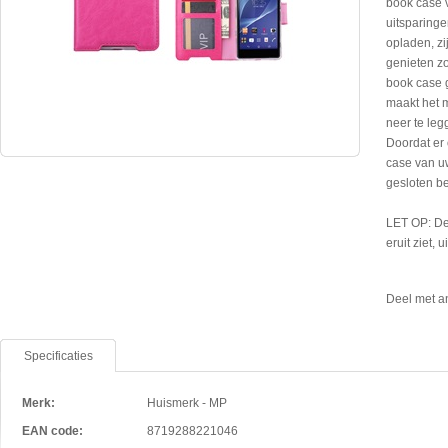
book case 
uitsparinge
opladen, zi
genieten zo
book case 
maakt het m
neer te leg
Doordat er 
case van uw
gesloten b
LET OP: De
eruit ziet, 
Deel met a
Specificaties
Merk:
Huismerk - MP
EAN code:
8719288221046