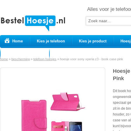
Alles voor je telefoo
Home
Kies je telefoon
Kies je product
Hoesj
Prepaid simkaarten
USB Kabels
home
»
bescherming
»
telefoon hoesjes
»
hoesje voor sony xperia z3 - book case pink
Hoesje
Pink
Dit boek h
ongewenste
speciaal g
zit in de b
houder, zo 
case van al
kunt bijvoo