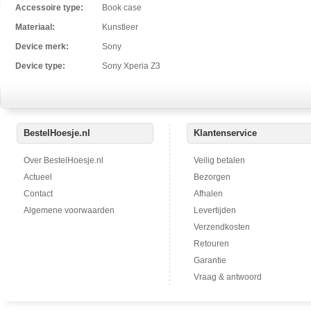
Accessoire type:
Book case
Materiaal:
Kunstleer
Device merk:
Sony
Device type:
Sony Xperia Z3
BestelHoesje.nl
Klantenservice
Over BestelHoesje.nl
Veilig betalen
Actueel
Bezorgen
Contact
Afhalen
Algemene voorwaarden
Levertijden
Verzendkosten
Retouren
Garantie
Vraag & antwoord