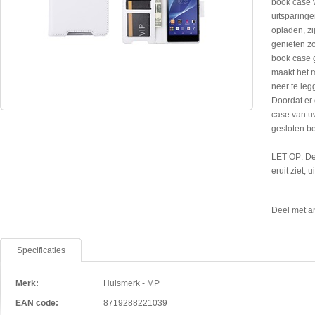
book case 
uitsparinge
opladen, zi
genieten zo
book case 
maakt het m
neer te leg
Doordat er 
case van uw
gesloten b
LET OP: De
eruit ziet, 
Deel met a
Specificaties
Merk:
Huismerk - MP
EAN code:
8719288221039