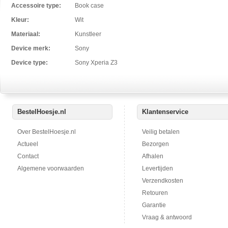
Accessoire type:
Book case
Kleur:
Wit
Materiaal:
Kunstleer
Device merk:
Sony
Device type:
Sony Xperia Z3
BestelHoesje.nl
Klantenservice
Over BestelHoesje.nl
Veilig betalen
Actueel
Bezorgen
Contact
Afhalen
Algemene voorwaarden
Levertijden
Verzendkosten
Retouren
Garantie
Vraag & antwoord