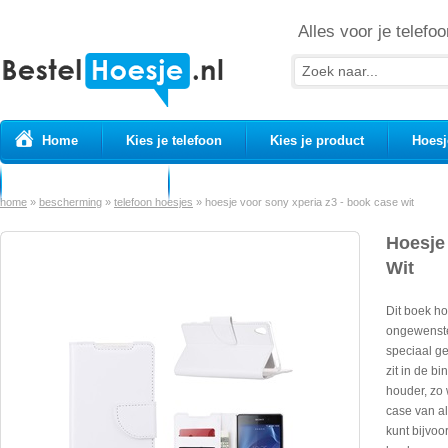
Alles voor je telefoo
Home
Kies je telefoon
Kies je product
Hoesj
Prepaid simkaarten
USB Kabels
home
»
bescherming
»
telefoon hoesjes
»
hoesje voor sony xperia z3 - book case wit
Hoesje
Wit
Dit boek h
ongewenste
speciaal g
zit in de b
houder, zo 
case van al
kunt bijvoo