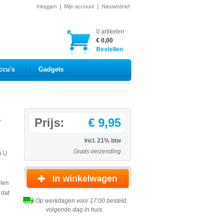
Inloggen
|
Mijn account
|
Nieuwsbrief
0 artikelen
€ 0,00
Bestellen
ccu's
Gadgets
-
Prijs:
€ 9,95
Incl. 21% btw
Gratis verzending
o U
llen
 dat
Op werkdagen voor 17:00 besteld,
volgende dag in huis.