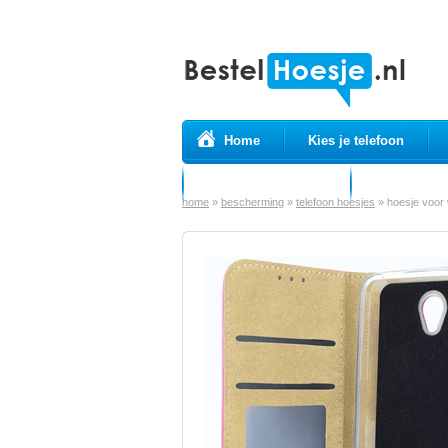
Home
Kies je telefoon
Prepaid simkaarten
USB Kabels
home
»
bescherming
»
telefoon hoesjes
»
hoesje voor 