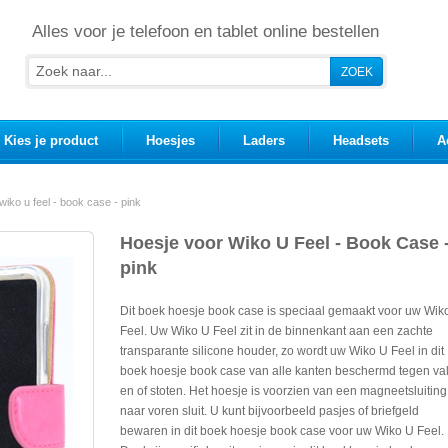
Alles voor je telefoon en tablet online bestellen
Kies je product
Hoesjes
Laders
Headsets
A
wiko u feel - book case - pink
Hoesje voor Wiko U Feel - Book Case 
pink
Dit boek hoesje book case is speciaal gemaakt voor uw Wik
Feel. Uw Wiko U Feel zit in de binnenkant aan een zachte
transparante silicone houder, zo wordt uw Wiko U Feel in dit
boek hoesje book case van alle kanten beschermd tegen va
en of stoten. Het hoesje is voorzien van een magneetsluiting
naar voren sluit. U kunt bijvoorbeeld pasjes of briefgeld
bewaren in dit boek hoesje book case voor uw Wiko U Feel.