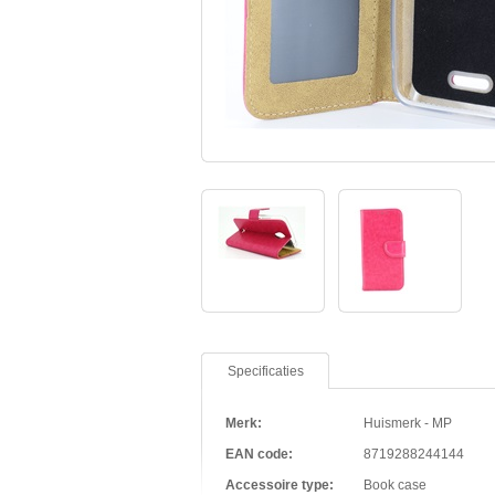
Specificaties
Merk:
Huismerk - MP
EAN code:
8719288244144
Accessoire type:
Book case