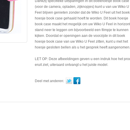
Dankzij specifieke uitsparingen in dit boekhoesje book case
(voor de camera, opladen, zijknopjes) kunt u van uw Wiko U
Feel blijven genieten zonder dat de Wiko U Feel uit het boek
hoesje book case gehaald hoeft te worden. Dit boek hoesje
book case maakt het mogelijk om uw Wiko U Feel in horizon
stand neer te leggen om bijvoorbeeld een filmpje te kunnen
kijken. Doordat er openingen aan de voorzijde in dit boek
hoesje book case van uw Wiko U Feel zitten, kunt u met het
hoesje gesloten bellen als u het gesprek heeft aangenomen
LET OP: Deze afbeeldingen geven u een indruk hoe het pro
eruit ziet, uiteraard ontvangt u het juiste model.
Deel met anderen: