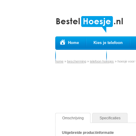
Home
Kies je telefoon
Prepaid simkaarten
USB Kabels
home
»
bescherming
»
telefoon hoesjes
»
hoesje voor 
Omschrijving
Specificaties
Uitgebreide productinformatie