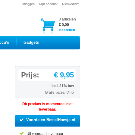
Inloggen
|
Mijn account
|
Nieuwsbrief
0 artikelen
€ 0,00
Bestellen
ccu's
Gadgets
Prijs:
€ 9,95
Incl. 21% btw
Gratis verzending
Dit product is momenteel niet
leverbaar.
Voordelen BestelHoesje.nl
Uit voorraad leverbaar