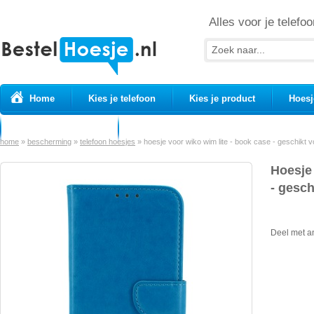
Alles voor je telefoo
Home
Kies je telefoon
Kies je product
Hoesj
Prepaid simkaarten
USB Kabels
home
»
bescherming
»
telefoon hoesjes
»
hoesje voor wiko wim lite - book case - geschikt v
Hoesje
- gesch
Deel met a