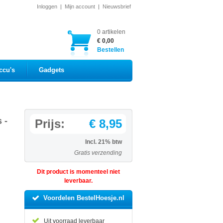
Inloggen
|
Mijn account
|
Nieuwsbrief
0 artikelen
€ 0,00
Bestellen
ccu's
Gadgets
 -
Prijs:
€ 8,95
Incl. 21% btw
Gratis verzending
Dit product is momenteel niet
leverbaar.
Voordelen BestelHoesje.nl
Uit voorraad leverbaar