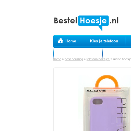
Home
Kies je telefoon
Prepaid simkaarten
USB Kabels
home
»
bescherming
»
telefoon hoesjes
»
matte hoesje 