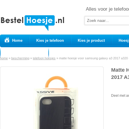
Alles voor je telefoo
Home
Kies je telefoon
Kies je product
Hoesj
Prepaid simkaarten
USB Kabels
home
»
bescherming
»
telefoon hoesjes
»
matte hoesje voor samsung galaxy a3 2017 a320 -
Matte 
2017 A3
Deel met a