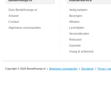
BestelHoesje.nl
Klantenservice
Over BestelHoesje.nl
Veilig betalen
Actueel
Bezorgen
Contact
Afhalen
Algemene voorwaarden
Levertijden
Verzendkosten
Retouren
Garantie
Vraag & antwoord
Copyright © 2026 BestelHoesje.nl |
Algemene voorwaarden
|
Disclaimer
|
Privacy st