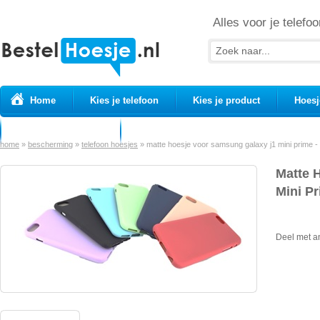
Alles voor je telefoo
Home
Kies je telefoon
Kies je product
Hoesj
Prepaid simkaarten
USB Kabels
home
»
bescherming
»
telefoon hoesjes
»
matte hoesje voor samsung galaxy j1 mini prime - 
Matte 
Mini Pr
Deel met a