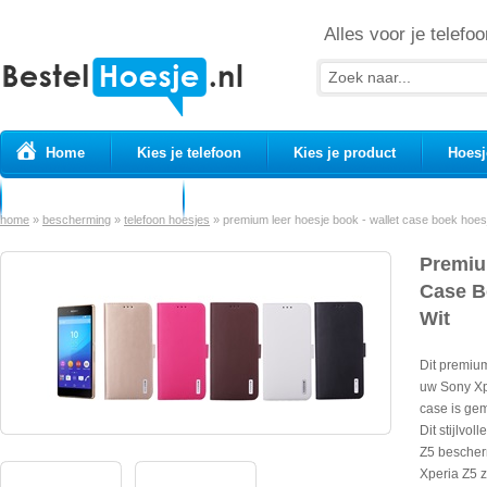
Alles voor je telefoo
Home
Kies je telefoon
Kies je product
Hoesj
Prepaid simkaarten
USB Kabels
home
»
bescherming
»
telefoon hoesjes
»
premium leer hoesje book - wallet case boek hoes
Premiu
Case B
Wit
Dit premiu
uw Sony Xp
case is gem
Dit stijlvo
Z5 bescher
Xperia Z5 z