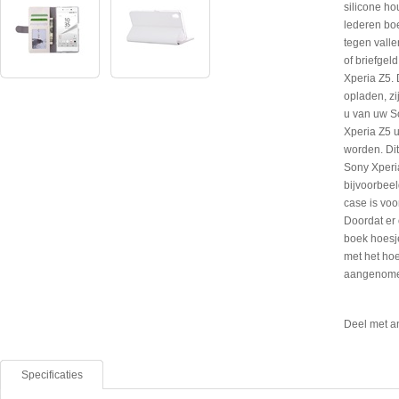
silicone ho
lederen bo
tegen valle
of briefgel
Xperia Z5. 
opladen, zi
u van uw S
Xperia Z5 u
worden. Di
Sony Xperia
bijvoorbeel
case is voo
Doordat er 
boek hoesje
met het hoe
aangenom
Deel met a
Specificaties