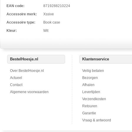
EAN code:
8719288210224
Accessoire merk:
Xssive
Accessoire type:
Book case
Kleur:
Wit
BestelHoesje.nl
Klantenservice
Over BestelHoesje.nl
Veilig betalen
Actueel
Bezorgen
Contact
Afhalen
Algemene voorwaarden
Levertijden
Verzendkosten
Retouren
Garantie
Vraag & antwoord