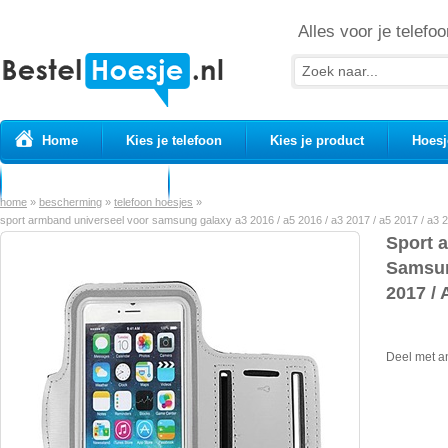
Alles voor je telefoo
Home
Kies je telefoon
Kies je product
Hoesj
Prepaid simkaarten
USB Kabels
home
»
bescherming
»
telefoon hoesjes
»
sport armband universeel voor samsung galaxy a3 2016 / a5 2016 / a3 2017 / a5 2017 / a3 20
Sport 
Samsun
2017 / 
Deel met a