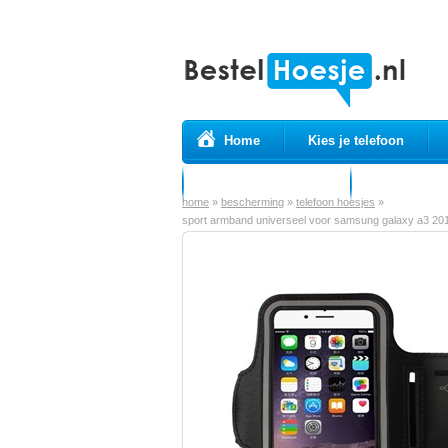
Home
Kies je telefoon
Prepaid simkaarten
USB Kabels
home
»
bescherming
»
telefoon hoesjes
»
sport armband universeel voor samsung galaxy a3 2016 