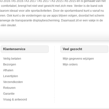
 2016 / A5 2016 / A3 2017 / A5 2017 / A3 2015 / A5 2015 en is gemaakt van het
 comfortabel, brengt het niet veel gewicht met zich mee. Verder is de band ook
daarom ideaal voor alle sportactiviteiten. Door de sportarmband kunt u vanaf nu
steren. Ook kunt u de vorderingen op uw apps blijven volgen, doordat het scherm
 vanwege de transparante displaybescherming. Daarnaast zit er een vakje in de
één sleutel.
Klantenservice
Veel gezocht
Veilig betalen
Mijn gegevens wijzigen
Bezorgen
Mijn orders
Afhalen
Levertijden
Verzendkosten
Retouren
Garantie
Vraag & antwoord