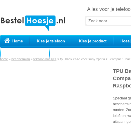
Alles voor je telefoo
Home
Kies je telefoon
Kies je product
Hoesj
Prepaid simkaarten
USB Kabels
home
»
bescherming
»
telefoon hoesjes
»
tpu back case voor sony xperia z5 compact - back 
TPU Ba
Compact
Raspbe
Speciaal g
bescherming
randen. Zac
telefoon, w
uitsparinge