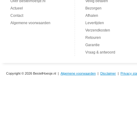
Over BestelHoesje.nl
Veilig betalen
Actueel
Bezorgen
Contact
Afhalen
Algemene voorwaarden
Levertijden
Verzendkosten
Retouren
Garantie
Vraag & antwoord
Copyright © 2026 BestelHoesje.nl |
Algemene voorwaarden
|
Disclaimer
|
Privacy st