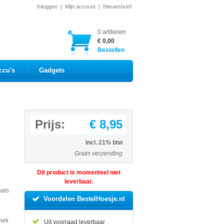
Inloggen
|
Mijn account
|
Nieuwsbrief
0 artikelen
€ 0,00
Bestellen
ccu's
Gadgets
Prijs:
€ 8,95
Incl. 21% btw
Gratis verzending
Dit product is momenteel niet
leverbaar.
oals
Voordelen BestelHoesje.nl
n
 nek
Uit voorraad leverbaar