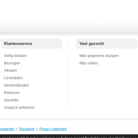
Klantenservice
Veel gezocht
Veilig betalen
Mijn gegevens wijzigen
Bezorgen
Mijn orders
Afhalen
Levertijden
Verzendkosten
Retouren
Garantie
Vraag & antwoord
orwaarden
|
Disclaimer
|
Privacy statement