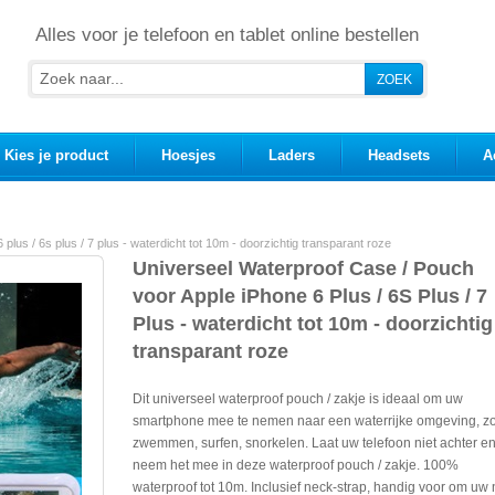
Alles voor je telefoon en tablet online bestellen
Kies je product
Hoesjes
Laders
Headsets
A
plus / 6s plus / 7 plus - waterdicht tot 10m - doorzichtig transparant roze
Universeel Waterproof Case / Pouch
voor Apple iPhone 6 Plus / 6S Plus / 7
Plus - waterdicht tot 10m - doorzichtig
transparant roze
Dit universeel waterproof pouch / zakje is ideaal om uw
smartphone mee te nemen naar een waterrijke omgeving, z
zwemmen, surfen, snorkelen. Laat uw telefoon niet achter e
neem het mee in deze waterproof pouch / zakje. 100%
waterproof tot 10m. Inclusief neck-strap, handig voor om uw