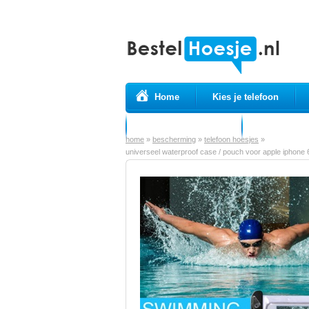
Home
Kies je telefoon
Prepaid simkaarten
USB Kabels
home
»
bescherming
»
telefoon hoesjes
»
universeel waterproof case / pouch voor apple iphone 6 