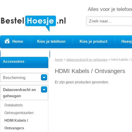
Alles voor je telefoo
Home
Kies je telefoon
Kies je product
Hoesj
Prepaid simkaarten
USB Kabels
home
»
dataoverdracht en geheugen
»
hdmi kabels /
Accessoires
HDMI Kabels / Ontvangers
Bescherming
Er zijn geen producten gevonden.
Dataoverdracht en
geheugen
Datakabels
Geheugenkaarten
HDMI Kabels /
Ontvangers