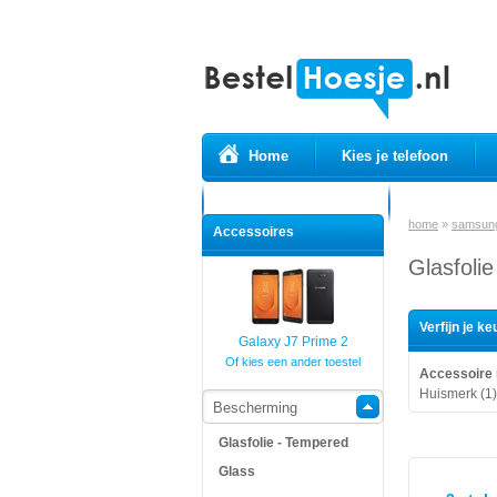
Home
Kies je telefoon
Prepaid simkaarten
USB Kabels
home
»
samsun
Accessoires
Glasfoli
Verfijn je ke
Galaxy J7 Prime 2
Of kies een ander toestel
Accessoire
Huismerk (1)
Bescherming
Glasfolie - Tempered
Glass