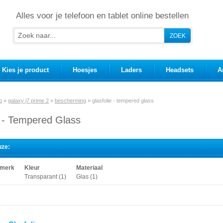
Alles voor je telefoon en tablet online bestellen
Kies je product
Hoesjes
Laders
Headsets
A
g
»
galaxy j7 prime 2
»
bescherming
»
glasfolie - tempered glass
e - Tempered Glass
uze:
 merk
Kleur
Materiaal
Transparant (1)
Glas (1)