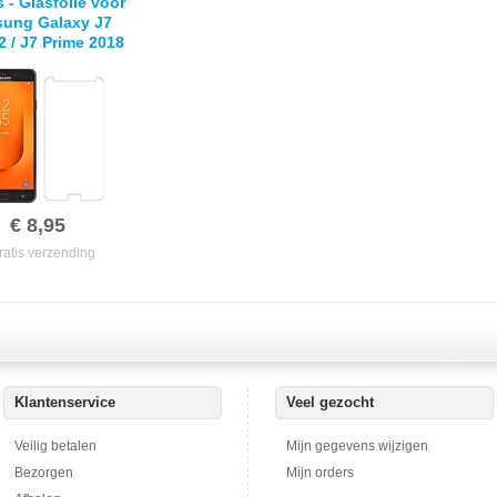
s - Glasfolie voor
ung Galaxy J7
2 / J7 Prime 2018
empered Glass
€ 8,95
ratis verzending
Klantenservice
Veel gezocht
Veilig betalen
Mijn gegevens wijzigen
Bezorgen
Mijn orders