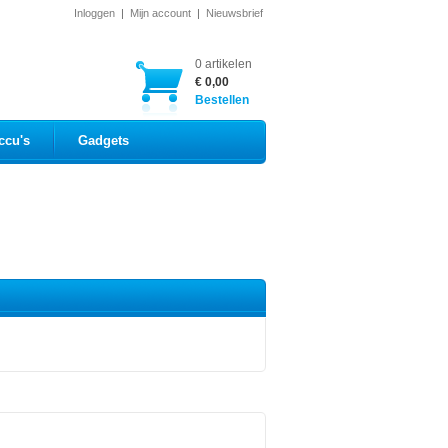
Inloggen
|
Mijn account
|
Nieuwsbrief
0 artikelen
€ 0,00
Bestellen
ccu's
Gadgets