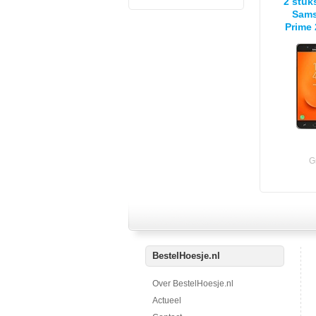
2 stuk
Sams
Prime 
- T
G
BestelHoesje.nl
Over BestelHoesje.nl
Actueel