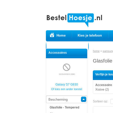
Home
Kies je telefoon
Prepaid simkaarten
USB Kabels
home
»
samsun
Accessoires
Glasfoli
Verfijn je ke
Galaxy S7 G930
Accessoire
Of kies een ander toestel
Xssive (2)
Bescherming
Sorteer op:
Glasfolie - Tempered