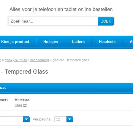
Alles voor je telefoon en tablet online bestellen
Kies je product
Hoesjes
Laders
Headsets
A
g
»
galaxy s7 g930
»
bescherming
»
glasfolie - tempered glass
e - Tempered Glass
uze:
 merk
Materiaal
Glas (2)
Per pagina:
12