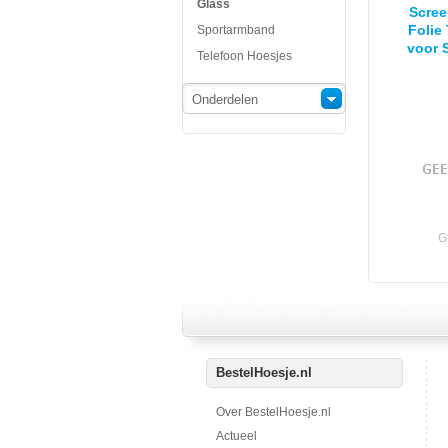
Glass
Scree
Folie
Sportarmband
voor 
Telefoon Hoesjes
S7 G93
Onderdelen
G
BestelHoesje.nl
Over BestelHoesje.nl
Actueel