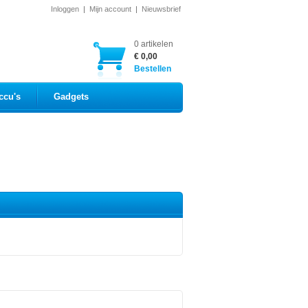
Inloggen
|
Mijn account
|
Nieuwsbrief
0 artikelen
€ 0,00
Bestellen
ccu's
Gadgets