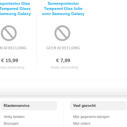
nprotector Glas
Screenprotector
 Tempered Glass
Tempered Glas folie
Samsung Galaxy
voor Samsung Galaxy
0 Wit Duo Pack -
S7 G930 Duo pack/2
2 stuks
stuks
€ 15,99
€ 7,99
ratis verzending
Gratis verzending
Klantenservice
Veel gezocht
Veilig betalen
Mijn gegevens wijzigen
Bezorgen
Mijn orders