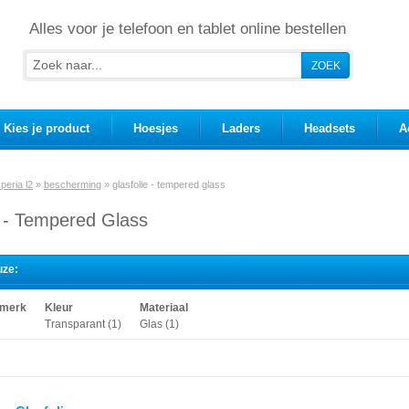
Alles voor je telefoon en tablet online bestellen
Kies je product
Hoesjes
Laders
Headsets
A
peria l2
»
bescherming
»
glasfolie - tempered glass
e - Tempered Glass
uze:
 merk
Kleur
Materiaal
Transparant (1)
Glas (1)