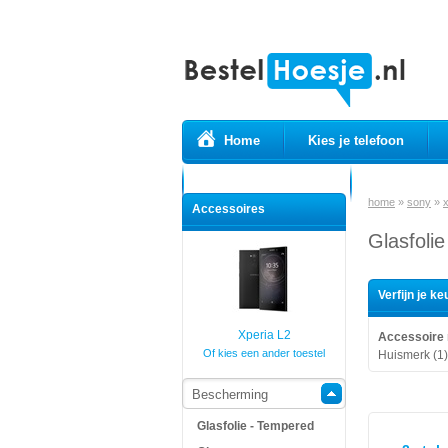
Home
Kies je telefoon
Prepaid simkaarten
USB Kabels
home
»
sony
»
x
Accessoires
Glasfoli
Verfijn je ke
Xperia L2
Accessoire
Of kies een ander toestel
Huismerk (1)
Bescherming
Glasfolie - Tempered