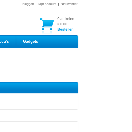
Inloggen
|
Mijn account
|
Nieuwsbrief
0 artikelen
€ 0,00
Bestellen
ccu's
Gadgets