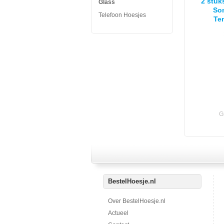
2 stuk
Glass
Son
Telefoon Hoesjes
Te
G
BestelHoesje.nl
Over BestelHoesje.nl
Actueel