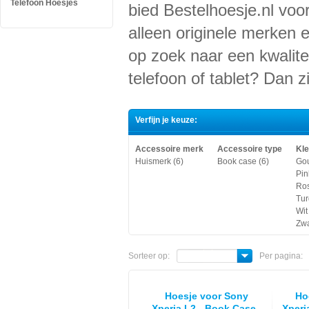
Telefoon Hoesjes
bied Bestelhoesje.nl voor
alleen originele merken 
op zoek naar een kwalite
telefoon of tablet? Dan zi
Verfijn je keuze:
Accessoire merk
Accessoire type
Kle
Huismerk (6)
Book case (6)
Gou
Pin
Ros
Tur
Wit
Zwa
Sorteer op:
Per pagina:
Hoesje voor Sony
Ho
Xperia L2 - Book Case -
Xperi