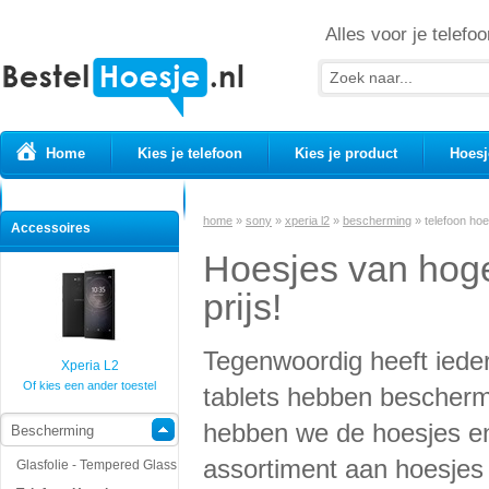
Alles voor je telefoo
Home
Kies je telefoon
Kies je product
Hoesj
Prepaid simkaarten
USB Kabels
home
»
sony
»
xperia l2
»
bescherming
»
telefoon ho
Accessoires
Hoesjes van hoge
prijs!
Tegenwoordig heeft iede
Xperia L2
Of kies een ander toestel
tablets hebben beschermi
hebben we de hoesjes en
Bescherming
assortiment aan hoesjes v
Glasfolie - Tempered Glass