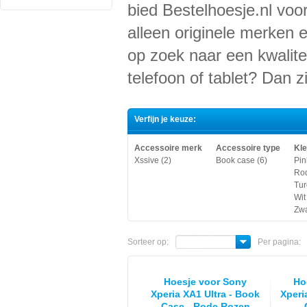
bied Bestelhoesje.nl voor
alleen originele merken 
op zoek naar een kwalite
telefoon of tablet? Dan zi
Verfijn je keuze:
Accessoire merk
Accessoire type
Kle
Xssive (2)
Book case (6)
Pin
Rod
Tur
Wit
Zwa
Sorteer op:
Per pagina:
Hoesje voor Sony
Ho
Xperia XA1 Ultra - Book
Xperi
Case - Rode Rozen