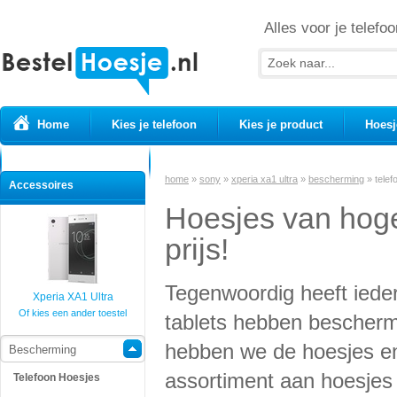
Alles voor je telefoo
Home
Kies je telefoon
Kies je product
Hoesj
Prepaid simkaarten
USB Kabels
home
»
sony
»
xperia xa1 ultra
»
bescherming
»
telef
Accessoires
Hoesjes van hoge
prijs!
Tegenwoordig heeft iede
Xperia XA1 Ultra
Of kies een ander toestel
tablets hebben beschermi
hebben we de hoesjes en
Bescherming
assortiment aan hoesjes v
Telefoon Hoesjes