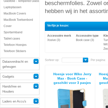
Glasfolie - Tempered Glass
beschermfolies. Zowel or
Laptoptassen
hebben wij in het assorti
MacBook Covers
MacBook Toetsenbord
Verfijn je keuze:
Cover
Sportarmband
Accessoire merk
Accessoire type
Kle
Tablet cases
Xssive (3)
Book case (3)
Tur
Wit
Telefoon Hoesjes
Zwa
Telefoon Stickers
Sorteer op:
Per pagina:
Dataoverdracht en
geheugen
Hoesje voor Wiko Jerry
Hoesj
Gadgets
Max - Book Case -
Ma
geschikt voor 3 pasjes
gesch
Handsfree en
- Turquoise
Houders
Laders en Accu's