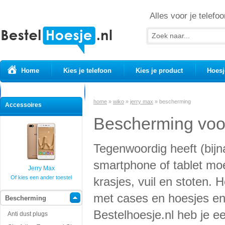
Alles voor je telefoo
Home
Kies je telefoon
Kies je product
Hoesj
Prepaid simkaarten
USB Kabels
home
»
wiko
»
jerry max
»
bescherming
Accessoires
Bescherming voor
Tegenwoordig heeft (bijn
smartphone of tablet mo
Jerry Max
Of kies een ander toestel
krasjes, vuil en stoten.
met cases en hoesjes en b
Bescherming
Bestelhoesje.nl heb je e
Anti dust plugs