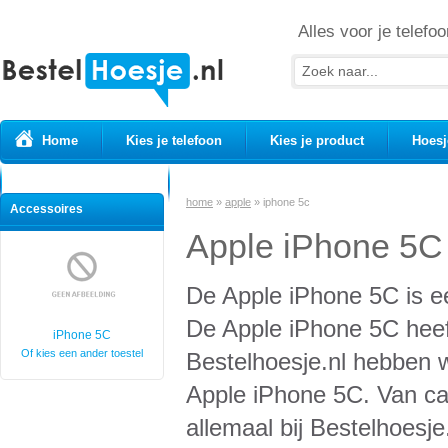
Alles voor je telefoo
Home
Kies je telefoon
Kies je product
Hoesj
Prepaid simkaarten
USB Kabels
home
»
apple
»
iphone 5c
Accessoires
Apple iPhone 5C 
De Apple iPhone 5C is ee
De Apple iPhone 5C heeft
iPhone 5C
Of kies een ander toestel
Bestelhoesje.nl hebben w
Apple iPhone 5C. Van car
allemaal bij Bestelhoesje