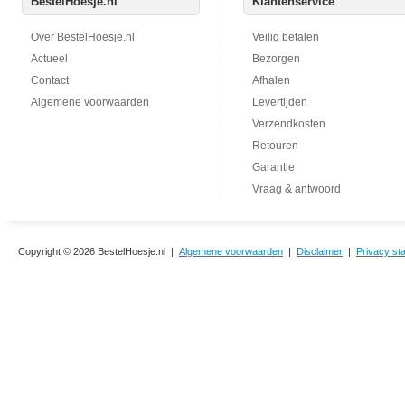
BestelHoesje.nl
Klantenservice
Over BestelHoesje.nl
Veilig betalen
Actueel
Bezorgen
Contact
Afhalen
Algemene voorwaarden
Levertijden
Verzendkosten
Retouren
Garantie
Vraag & antwoord
Copyright © 2026 BestelHoesje.nl |
Algemene voorwaarden
|
Disclaimer
|
Privacy st