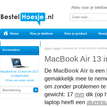
Alles voor je telefoo
Home
Kies je telefoon
Kies je product
Hoesj
Prepaid simkaarten
USB Kabels
home
»
apple
»
macbook air 13 inch t/m 2017 a1369/
Accessoires
MacBook Air 13 
De
MacBook Air
is een
MacBook Air 13 inch t/m 2017
A1369/A1466
gemakkelijk mee te neme
Of kies een ander toestel
om zonder problemen te 
Bescherming
gewicht: 17
mm
dik (op 
laptop heeft een
alumini