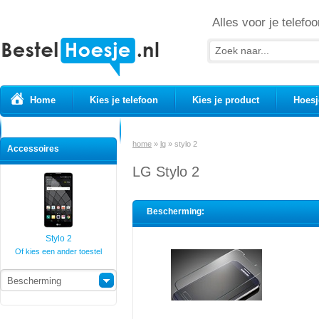
Alles voor je telefoo
Home
Kies je telefoon
Kies je product
Hoesj
Prepaid simkaarten
USB Kabels
home
»
lg
»
stylo 2
Accessoires
LG Stylo 2
Bescherming:
Stylo 2
Of kies een ander toestel
Bescherming