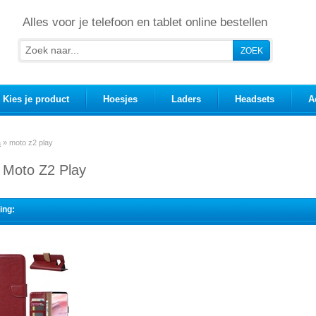
Alles voor je telefoon en tablet online bestellen
Kies je product
Hoesjes
Laders
Headsets
A
a
»
moto z2 play
 Moto Z2 Play
ing: