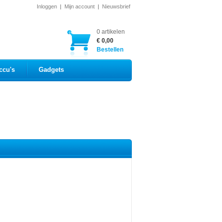
Inloggen
|
Mijn account
|
Nieuwsbrief
0 artikelen
€ 0,00
Bestellen
ccu's
Gadgets