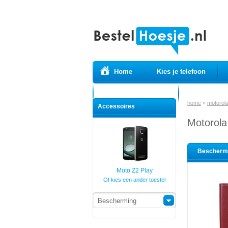
Home
Kies je telefoon
Prepaid simkaarten
USB Kabels
home
»
motorol
Accessoires
Motorola
Bescherm
Moto Z2 Play
Of kies een ander toestel
Bescherming