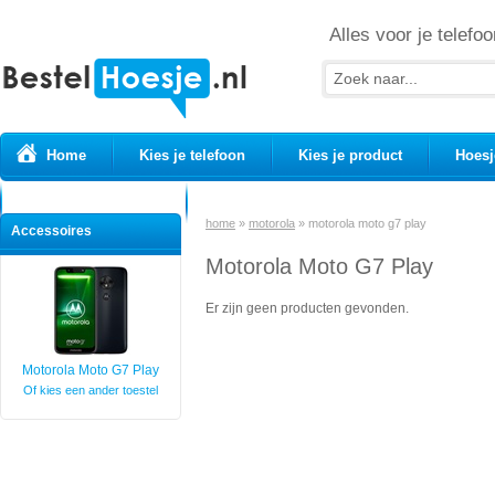
Alles voor je telefoo
Home
Kies je telefoon
Kies je product
Hoesj
Prepaid simkaarten
USB Kabels
home
»
motorola
»
motorola moto g7 play
Accessoires
Motorola Moto G7 Play
Er zijn geen producten gevonden.
Motorola Moto G7 Play
Of kies een ander toestel