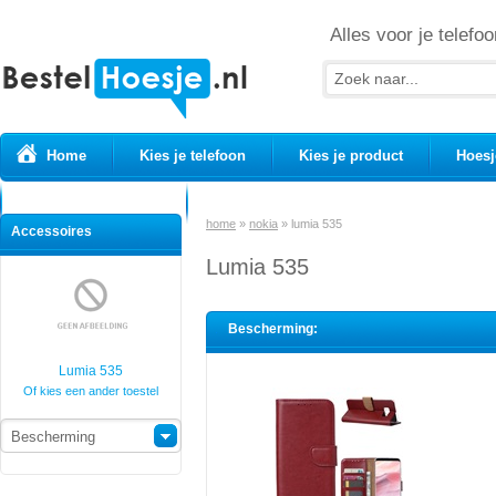
Alles voor je telefoo
Home
Kies je telefoon
Kies je product
Hoesj
Prepaid simkaarten
USB Kabels
home
»
nokia
»
lumia 535
Accessoires
Lumia 535
Bescherming:
Lumia 535
Of kies een ander toestel
Bescherming