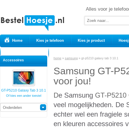
Alles voor je telefoo
Home
Kies je telefoon
Kies je product
Hoesj
Prepaid simkaarten
USB Kabels
home
»
samsung
»
gt-p5210 galaxy tab 3 10.1
Accessoires
Samsung GT-P521
voor jou!
GT-P5210 Galaxy Tab 3 10.1
D
e Samsung
GT-P5210 
Of kies een ander toestel
veel mogelijkheden. D
Onderdelen
echter wel een fragiele s
en kleuren accessoires