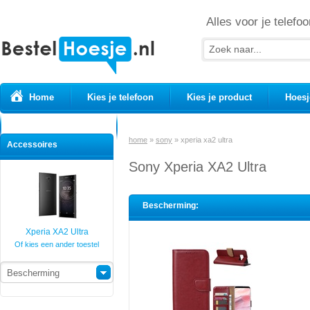
Alles voor je telefoo
Home
Kies je telefoon
Kies je product
Hoesj
Prepaid simkaarten
USB Kabels
home
»
sony
»
xperia xa2 ultra
Accessoires
Sony Xperia XA2 Ultra
Bescherming:
Xperia XA2 Ultra
Of kies een ander toestel
Bescherming