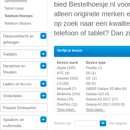
Sportarmband
bied Bestelhoesje.nl voor
Tablet cases
alleen originele merken 
Telefoon Hoesjes
op zoek naar een kwalite
Telefoon Stickers
telefoon of tablet? Dan zi
Dataoverdracht en
geheugen
Verfijn je keuze:
Gadgets
Device merk
Device type
Handsfree en
Apple (195)
Freddy (1)
Houders
HTC (4)
G5 (1)
Huawei (182)
G5 (1)
LG (50)
G6 (5)
Laders en Accu's
Microsoft (7)
G800F Galaxy S5 Mini (6)
Motorola (104)
Galaxy A10 (4)
Onderdelen
Nokia (70)
Galaxy A3 2017 (27)
OnePlus (11)
Galaxy A3 2017 A320 (5)
Prepaid Simkaarten
Toon meer...
Toon meer...
Speakers en
Sorteer op:
Per pagina:
multimedia