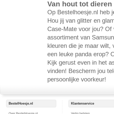
Van hout tot diere
Op Bestelhoesje.nl heb j
Hou jij van glitter en gl
Case-Mate voor jou? Of wi
assortiment van Samsung
kleuren die je maar wilt
een leuke panda erop? Of
Kijk gerust even in het a
vinden! Bescherm jou tel
persoonlijke voorkeur!
BestelHoesje.nl
Klantenservice
Over BestelHoesje.nl
Veilig betalen