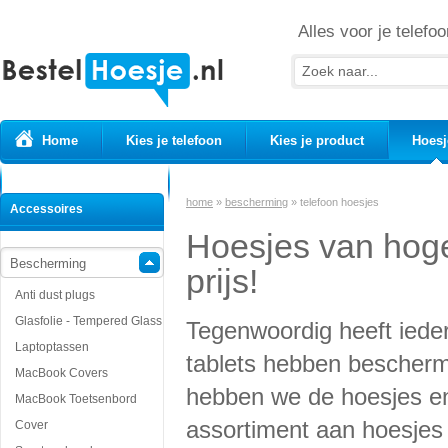
Alles voor je telefoo
Home
Kies je telefoon
Kies je product
Hoesj
Prepaid simkaarten
USB Kabels
home
»
bescherming
»
telefoon hoesjes
Accessoires
Hoesjes van hoge
Bescherming
prijs!
Anti dust plugs
Glasfolie - Tempered Glass
Tegenwoordig heeft iede
Laptoptassen
tablets hebben beschermi
MacBook Covers
hebben we de hoesjes en
MacBook Toetsenbord
assortiment aan hoesjes v
Cover