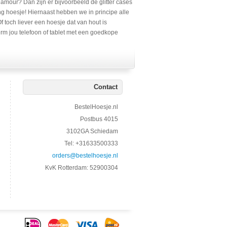
lamour? Dan zijn er bijvoorbeeld de glitter cases
ng hoesje! Hiernaast hebben we in principe alle
 toch liever een hoesje dat van hout is
erm jou telefoon of tablet met een goedkope
Contact
BestelHoesje.nl
Postbus 4015
3102GA Schiedam
Tel: +31633500333
orders@bestelhoesje.nl
KvK Rotterdam: 52900304