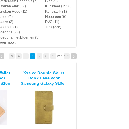
Amsterdam Cannabis (7)
Glas (9)
zteken Pink (12)
Kunstleer (1556)
zteken Rood (11)
Kunststof (81)
eige (5)
Neopreen (9)
lauw (2)
PVC (11)
Bloemen (1)
TPU (336)
Boeddha (28)
Boeddha met Bloemen (5)
oon meer...
...
van
3
4
5
6
7
8
9
170
allet
Xssive Double Wallet
oor
Book Case voor
S10e -
Samsung Galaxy S10e -
schikt
Book Case - geschikt
– Oud
voor 6 pasjes - Taupe