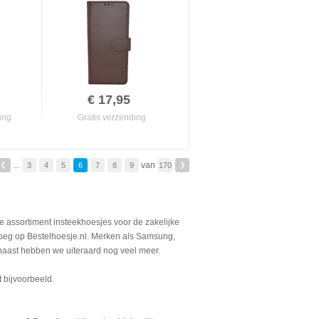
€ 17,95
ing
Gratis verzending
...
van
3
4
5
6
7
8
9
170
ze assortiment insteekhoesjes voor de zakelijke
enoeg op Bestelhoesje.nl. Merken als Samsung,
rnaast hebben we uiteraard nog veel meer.
t bijvoorbeeld.