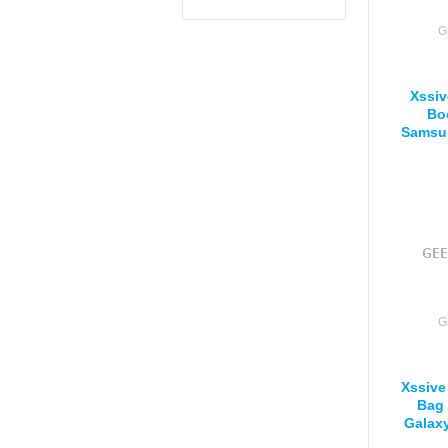
G
Xssiv
Bo
Samsun
Book 
voor 
G
Xssive
Bag
Galaxy
voor 