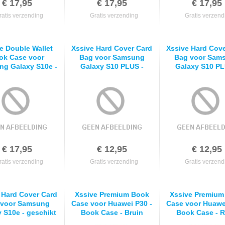
€ 17,95
€ 17,95
€ 17,95
ratis verzending
Gratis verzending
Gratis verzend
e Double Wallet
Xssive Hard Cover Card
Xssive Hard Cov
ok Case voor
Bag voor Samsung
Bag voor Sam
g Galaxy S10e -
Galaxy S10 PLUS -
Galaxy S10 PL
Case - geschikt
geschikt voor 1 pasje –
geschikt voor 1 
6 pasjes - Zwart
Bruin
Zwart
€ 17,95
€ 12,95
€ 12,95
ratis verzending
Gratis verzending
Gratis verzend
 Hard Cover Card
Xssive Premium Book
Xssive Premium
 voor Samsung
Case voor Huawei P30 -
Case voor Huawe
 S10e - geschikt
Book Case - Bruin
Book Case - 
1 pasje - Zwart
Goud