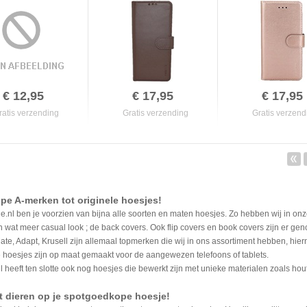
€ 12,95
€ 17,95
€ 17,95
ratis verzending
Gratis verzending
Gratis verzend
e A-merken tot originele hoesjes!
je.nl ben je voorzien van bijna alle soorten en maten hoesjes. Zo hebben wij in on
 wat meer casual look ; de back covers. Ook flip covers en book covers zijn er g
te, Adapt, Krusell zijn allemaal topmerken die wij in ons assortiment hebben, hie
 hoesjes zijn op maat gemaakt voor de aangewezen telefoons of tablets.
l heeft ten slotte ook nog hoesjes die bewerkt zijn met unieke materialen zoals hou
t dieren op je spotgoedkope hoesje!