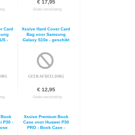
€ 17,95
ing
Gratis verzending
er Card
Xssive Hard Cover Card
sung
Bag voor Samsung
US -
Galaxy S10e - geschikt
pasje –
voor 1 pasje – Bruin
€ 12,95
ing
Gratis verzending
 Book
Xssive Premium Book
i P30 -
Case voor Huawei P30
Rose
PRO - Book Case -
Bruin