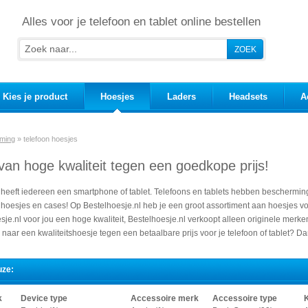
Alles voor je telefoon en tablet online bestellen
Kies je product
Hoesjes
Laders
Headsets
A
ming
»
telefoon hoesjes
van hoge kwaliteit tegen een goedkope prijs!
eeft iedereen een smartphone of tablet. Telefoons en tablets hebben bescherming
oesjes en cases! Op Bestelhoesje.nl heb je een groot assortiment aan hoesjes voor
sje.nl voor jou een hoge kwaliteit, Bestelhoesje.nl verkoopt alleen originele merk
 naar een kwaliteitshoesje tegen een betaalbare prijs voor je telefoon of tablet? Dan
uze:
k
Device type
Accessoire merk
Accessoire type