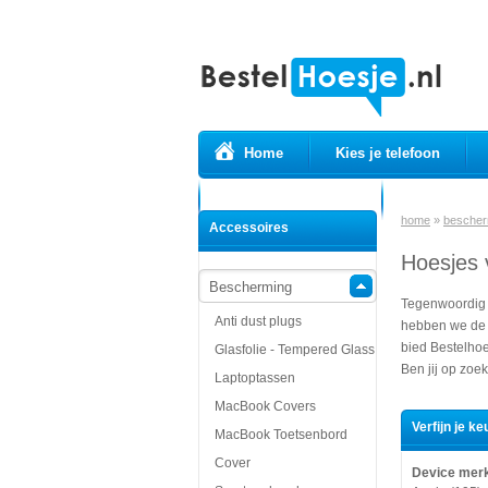
Home
Kies je telefoon
Prepaid simkaarten
USB Kabels
home
»
bescher
Accessoires
Hoesjes 
Bescherming
Tegenwoordig h
Anti dust plugs
hebben we de h
bied Bestelhoe
Glasfolie - Tempered Glass
Ben jij op zoek
Laptoptassen
MacBook Covers
Verfijn je ke
MacBook Toetsenbord
Cover
Device mer