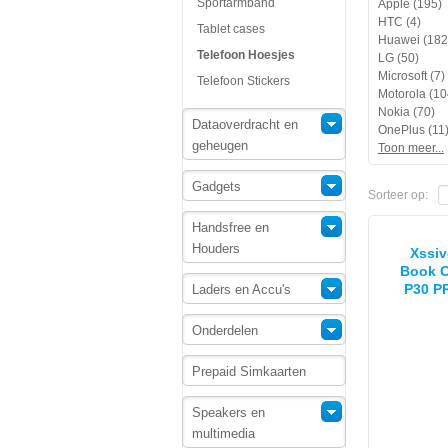
Sportarmband
Apple (195)
HTC (4)
Tablet cases
Huawei (182
Telefoon Hoesjes
LG (50)
Microsoft (7)
Telefoon Stickers
Motorola (10
Nokia (70)
Dataoverdracht en
OnePlus (11
geheugen
Toon meer...
Gadgets
Sorteer op:
Handsfree en
Houders
Xssiv
Book C
P30 P
Laders en Accu's
Geschi
Onderdelen
Prepaid Simkaarten
Speakers en
multimedia