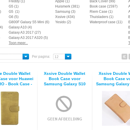
Freddy (1)
Apple (1)
Back Cover (99)
G5 (1)
Huismerk (381)
Book case (1597)
A
)
G5 (1)
Samsung (3)
Riem Case (1)
A
G6 (5)
Xssive (434)
Thuisladers (1)
B
G800F Galaxy S5 Mini (6)
Yesido (2)
Waterproof case (11)
B
4)
Galaxy A10 (4)
Galaxy A3 2017 (27)
)
Galaxy A3 2017 A320 (5)
Toon meer...
T
Per pagina:
12
e Double Wallet
Xssive Double Wallet
Xssive Double W
ase voor Huawei
Book Case voor
Book Case v
RO - Book Case -
Samsung Galaxy S10
Samsung Galaxy 
kt voor 6 pasjes
Plus - Book Case -
Book Case - Ge
– Taupe
geschikt voor 6 pasjes
voor 6 pasjes 
– Zwart
Roze