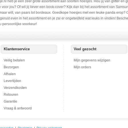
e.nl heb je een zeer grote assortiment aan soorten hoesjes. Hou jij van glitter en g
voor jou? Of wil jij liever een book-cover? Kijk dan bij het assortiment van Samsu
 maar wilt, van paars tot bordeaux. Goedkope hoesjes met een leuke panda erop? Of
gerust even in het assortiment en je zal er ongetwijfeld wat leuks in vinden! Besch
u persoonlijke voorkeur!
Klantenservice
Veel gezocht
Veilig betalen
Mijn gegevens wijzigen
Bezorgen
Mijn orders
Afhalen
Levertijden
Verzendkosten
Retouren
Garantie
Vraag & antwoord