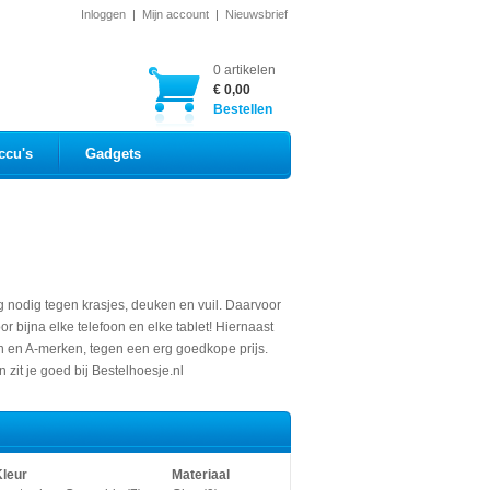
Inloggen
|
Mijn account
|
Nieuwsbrief
0 artikelen
€ 0,00
Bestellen
ccu's
Gadgets
 nodig tegen krasjes, deuken en vuil. Daarvoor
 bijna elke telefoon en elke tablet! Hiernaast
en en A-merken, tegen een erg goedkope prijs.
 zit je goed bij Bestelhoesje.nl
Kleur
Materiaal