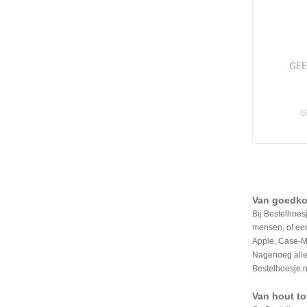
G
Van goedkop
Bij Bestelhoes
mensen, of een
Apple, Case-Ma
Nagenoeg alle
Bestelhoesje.n
Van hout to